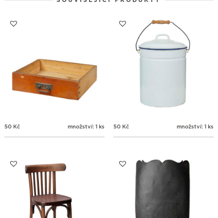
SOUVISEJÍCÍ PRODUKTY
24
25
26
27
28
29
30
31
1
2
3
4
5
6
50
Kč
množství: 1 ks
50
Kč
množství: 1 ks