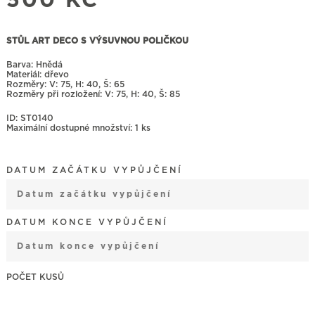
500
KČ
STŮL ART DECO S VÝSUVNOU POLIČKOU
Barva: Hnědá
Materiál: dřevo
Rozměry:
75, H: 40, Š: 65
Rozměry při rozložení:
75, H: 40, Š: 85
ID: ST0140
Maximální dostupné množství: 1 ks
DATUM ZAČÁTKU VYPŮJČENÍ
August
2026
DATUM KONCE VYPŮJČENÍ
Mon
Tue
Wed
Thu
Fri
Sat
Sun
27
28
29
30
31
1
2
August
2026
3
4
5
6
7
8
9
Mon
Tue
Wed
Thu
Fri
Sat
Sun
STŮL ART
DECO S
27
28
29
30
31
1
2
10
11
12
13
14
15
16
VÝSUVNOU