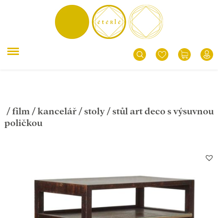
/
film
/
kancelář
/
stoly
/ stůl art deco s výsuvnou
poličkou