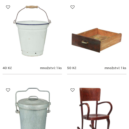
31
1
2
3
4
5
6
40
Kč
množství: 1 ks
50
Kč
množství: 1 ks