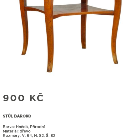
900
KČ
STŮL BAROKO
Barva: Hnědá, Přírodní
Materiál: dřevo
Rozměry:
64, H: 82, Š: 82