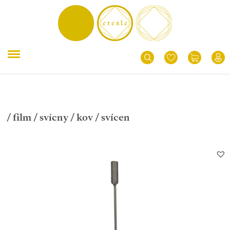
/
film
/
svícny
/
kov
/ svícen