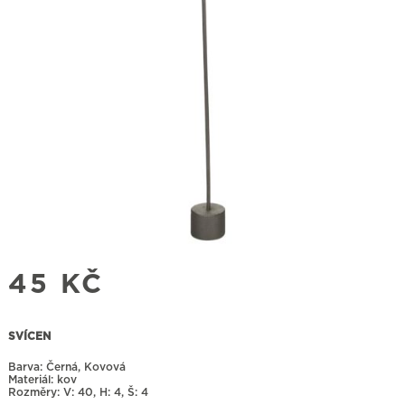
45
KČ
SVÍCEN
Barva: Černá, Kovová
Materiál: kov
Rozměry:
40, H: 4, Š: 4