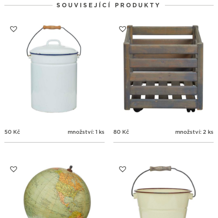
SOUVISEJÍCÍ PRODUKTY
31
1
2
3
4
5
6
50
Kč
množství: 1 ks
80
Kč
množství: 2 ks