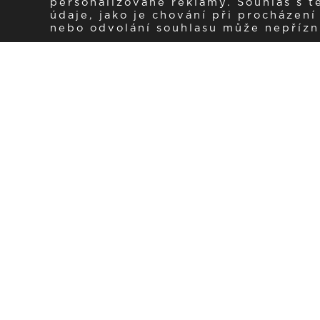
personalizované reklamy. Souhlas s 
údaje, jako je chování při procházen
nebo odvolání souhlasu může nepřízniv
Zaregistrujte se k 