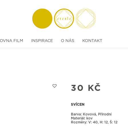
OVNA FILM
INSPIRACE
O NÁS
KONTAKT
30
KČ
SVÍCEN
Barva: Kovová, Přírodní
Materiál: kov
Rozměry:
40, H: 12, Š: 12