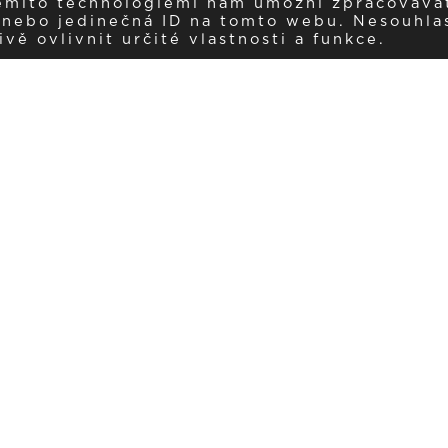
těmito technologiemi nám umožní zpracováva
í nebo jedinečná ID na tomto webu. Nesouhla
ě ovlivnit určité vlastnosti a funkce.
Dostávejte aktuality v e-mail
našemu newsletteru a získávejte pravidelný přehled o novinkách a