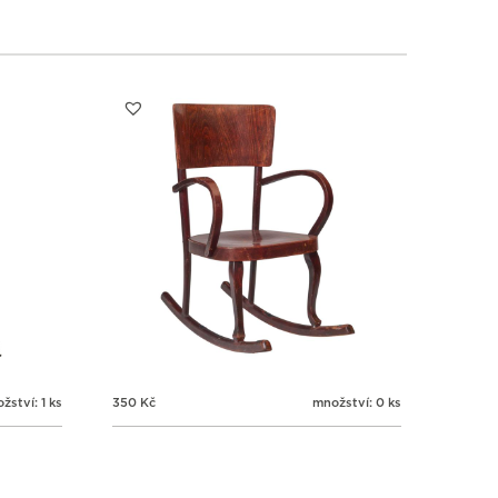
3
3
3
3
3
4
5
6
žství: 1 ks
350
Kč
množství: 0 ks