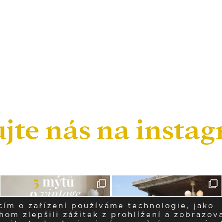
ujte nás na insta
cím o zařízení používáme technologie, jako
om zlepšili zážitek z prohlížení a zobrazova