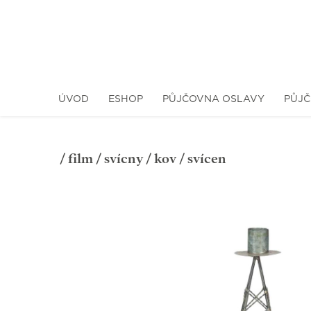
ÚVOD
ESHOP
PŮJČOVNA OSLAVY
PŮJČ
/
film
/
svícny
/
kov
/ svícen