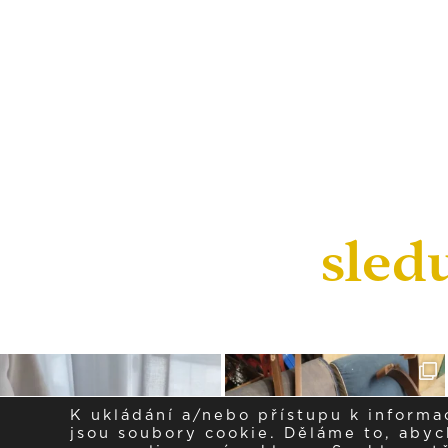
sled
K ukládání a/nebo přístupu k informa
jsou soubory cookie. Děláme to, abych