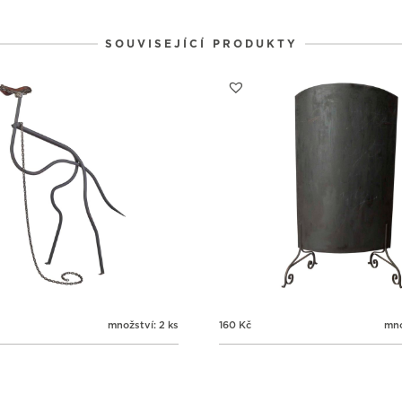
3
3
3
31
1
2
SOUVISEJÍCÍ PRODUKTY
množství: 2 ks
160
Kč
mno