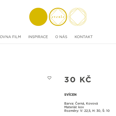
OVNA FILM
INSPIRACE
O NÁS
KONTAKT
30
KČ
SVÍCEN
Barva: Černá, Kovová
Materiál: kov
Rozměry:
22,5, H: 30, Š: 10