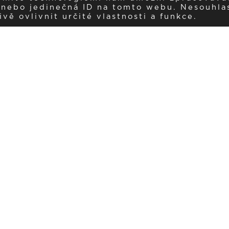
í nebo jedinečná ID na tomto webu. Nesouhla
ě ovlivnit určité vlastnosti a funkce.
Dostávejte aktuality v e-mail
našemu newsletteru a získávejte pravidelný přehled o novinkách a