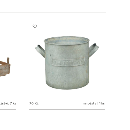
1
1
1
1
3
4
5
6
ství: 7 ks
70
Kč
množství: 1 ks