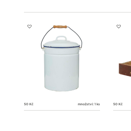
50
Kč
množství: 1 ks
50
Kč