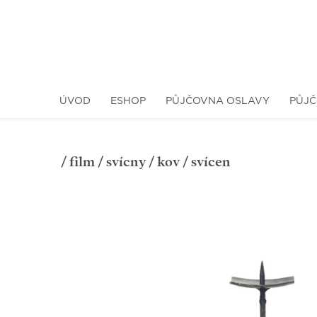
ÚVOD
ESHOP
PŮJČOVNA OSLAVY
PŮJČ
/
film
/
svícny
/
kov
/ svícen