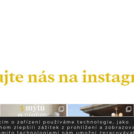
ujte nás na insta
cím o zařízení používáme technologie, jako
om zlepšili zážitek z prohlížení a zobrazova
těmito technologiemi nám umožní zpracováva