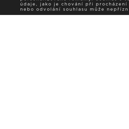
údaje, jako je chování při procházen
nebo odvolání souhlasu může nepřízniv
Zaregistrujte se k 