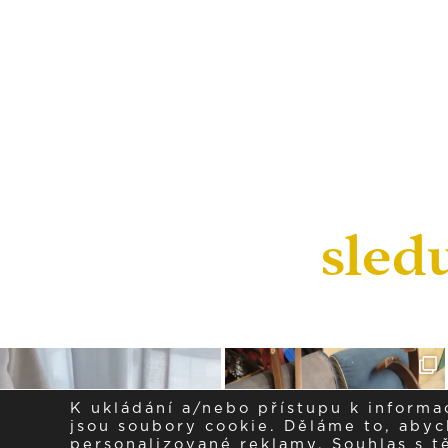
sled
K ukládání a/nebo přístupu k informa
jsou soubory cookie. Děláme to, abych
personalizované reklamy. Souhlas s 