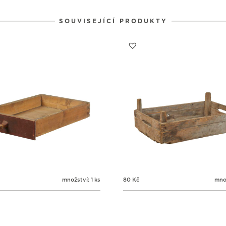
1
1
1
31
1
2
SOUVISEJÍCÍ PRODUKTY
množství: 1 ks
80
Kč
množ