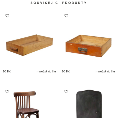
SOUVISEJÍCÍ PRODUKTY
31
1
2
3
4
5
6
50
Kč
množství: 1 ks
50
Kč
množství: 1 ks