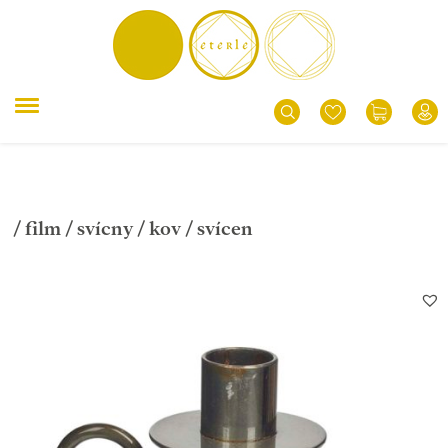
/
film
/
svícny
/
kov
/ svícen