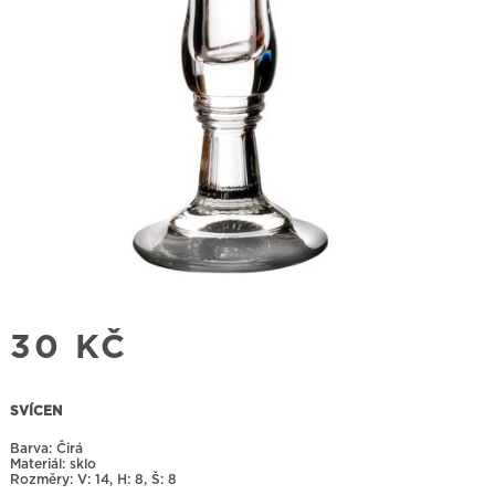
30
KČ
SVÍCEN
Barva: Čirá
Materiál: sklo
Rozměry:
14, H: 8, Š: 8