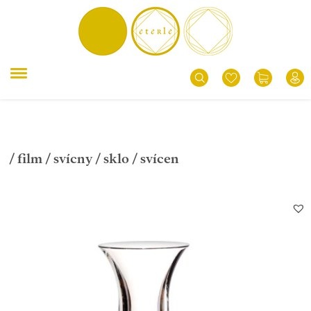
/
film
/
svícny
/
sklo
/ svícen