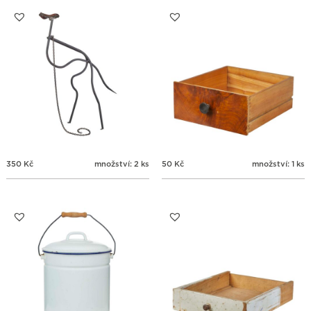
31
1
2
3
4
5
6
350
Kč
množství: 2 ks
50
Kč
množství: 1 ks