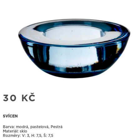
30
KČ
SVÍCEN
Barva: modrá, pastelová, Pestrá
Materiál: sklo
Rozměry:
3, H: 7,5, Š: 7,5