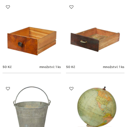
31
1
2
3
4
5
6
50
Kč
množství: 1 ks
50
Kč
množství: 1 ks