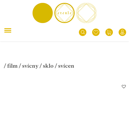
/
film
/
svícny
/
sklo
/ svícen