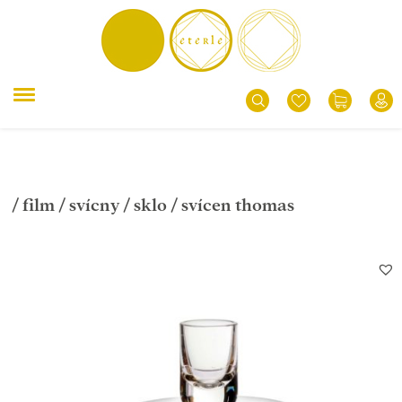
/
film
/
svícny
/
sklo
/ svícen thomas