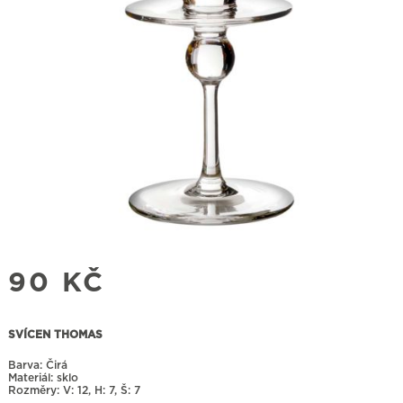
90
KČ
SVÍCEN THOMAS
Barva: Čirá
Materiál: sklo
Rozměry:
12, H: 7, Š: 7