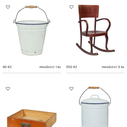
31
1
2
3
4
5
6
40
Kč
množství: 1 ks
350
Kč
množství: 0 ks