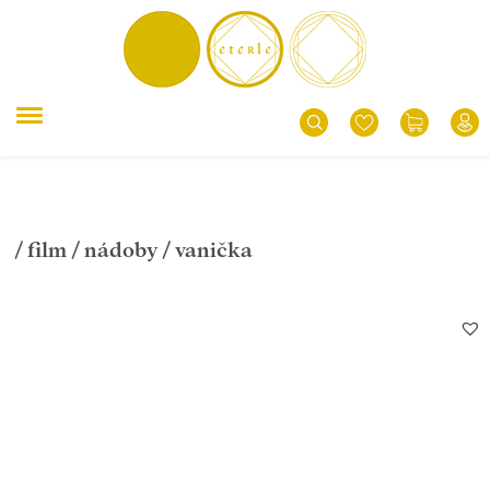
/
film
/
nádoby
/ vanička