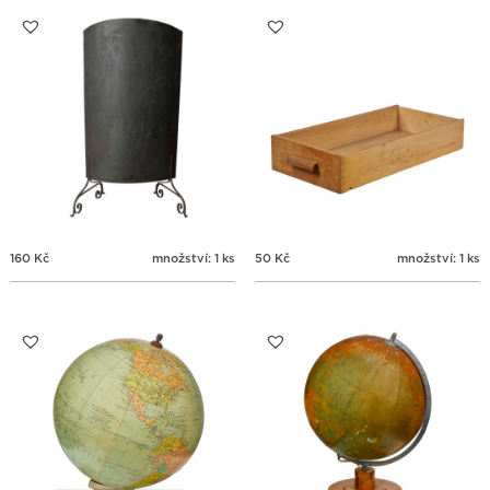
31
1
2
3
4
5
6
160
Kč
množství: 1 ks
50
Kč
množství: 1 ks