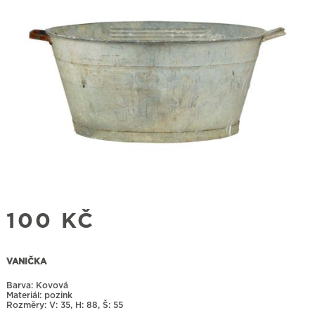
100
KČ
VANIČKA
Barva: Kovová
Materiál: pozink
Rozměry:
35, H: 88, Š: 55