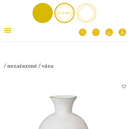
/
nezařazené
/ váza