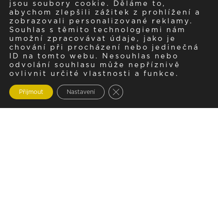
jsou soubory cookie. Děláme to,
abychom zlepšili zážitek z prohlížení a
zobrazovali personalizované reklamy.
Souhlas s těmito technologiemi nám
umožní zpracovávat údaje, jako je
chování při procházení nebo jedinečná
ID na tomto webu. Nesouhlas nebo
odvolání souhlasu může nepříznivě
ovlivnit určité vlastnosti a funkce.
Zavřít cookie lištu GDPR
Přijmout
Nastavení