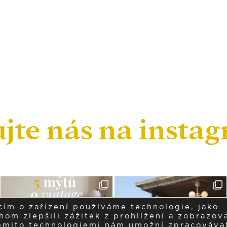
ujte nás na insta
cím o zařízení používáme technologie, jako
om zlepšili zážitek z prohlížení a zobrazova
těmito technologiemi nám umožní zpracováva