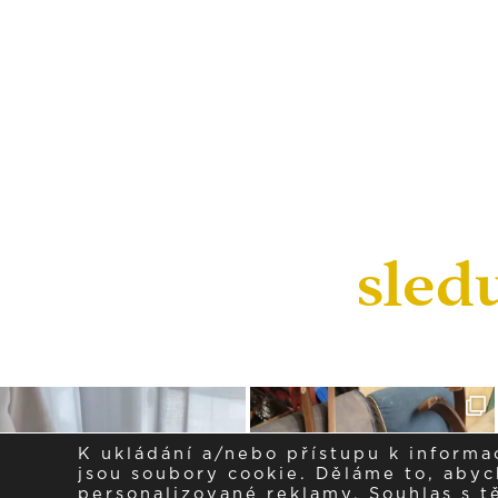
sled
K ukládání a/nebo přístupu k informa
jsou soubory cookie. Děláme to, abych
personalizované reklamy. Souhlas s 