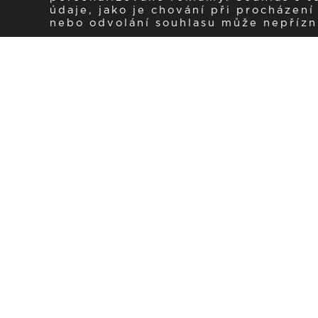
údaje, jako je chování při procházen
nebo odvolání souhlasu může nepřízniv
Zaregistrujte se k 