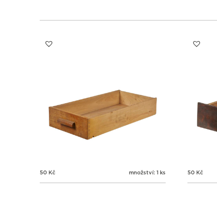
50
Kč
množství: 1 ks
50
Kč