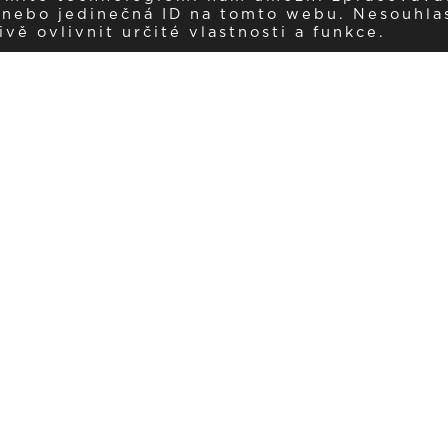
í nebo jedinečná ID na tomto webu. Nesouhla
ě ovlivnit určité vlastnosti a funkce.
Dostávejte aktuality v e-mail
našemu newsletteru a získávejte pravidelný přehled o novinkách a