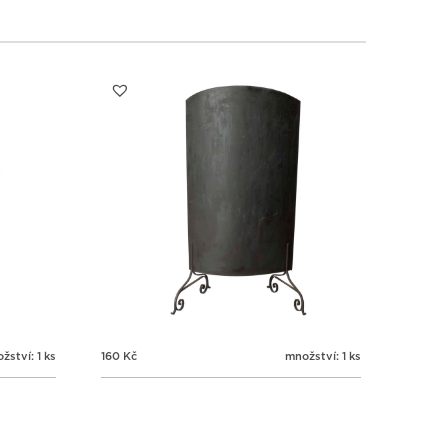
žství: 1 ks
160
Kč
množství: 1 ks