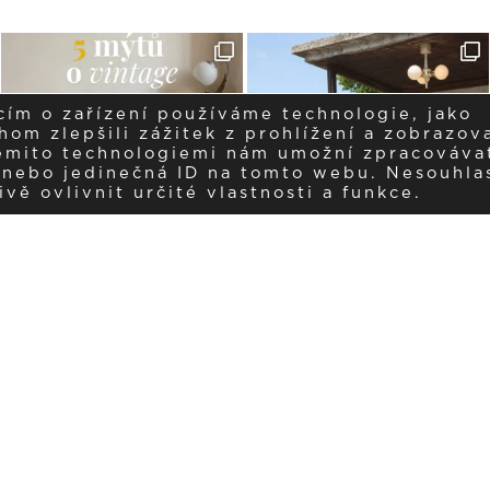
cím o zařízení používáme technologie, jako
om zlepšili zážitek z prohlížení a zobrazova
těmito technologiemi nám umožní zpracováva
í nebo jedinečná ID na tomto webu. Nesouhla
ě ovlivnit určité vlastnosti a funkce.
Dostávejte aktuality v e-mail