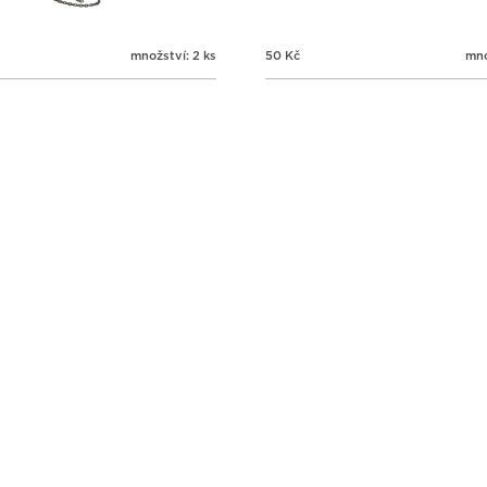
množství: 2 ks
50
Kč
mno