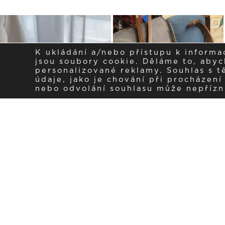
K ukládání a/nebo přístupu k informa
jsou soubory cookie. Děláme to, abych
personalizované reklamy. Souhlas s 
údaje, jako je chování při procházen
nebo odvolání souhlasu může nepřízniv