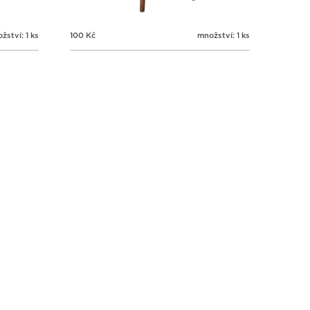
žství: 1 ks
100
Kč
množství: 1 ks