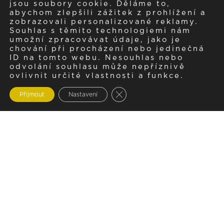
jsou soubory cookie. Děláme to,
abychom zlepšili zážitek z prohlížení a
zobrazovali personalizované reklamy.
Souhlas s těmito technologiemi nám
umožní zpracovávat údaje, jako je
chování při procházení nebo jedinečná
ID na tomto webu. Nesouhlas nebo
odvolání souhlasu může nepříznivě
ovlivnit určité vlastnosti a funkce.
Zavřít cookie lištu GDPR
Přijmout
Nastavení