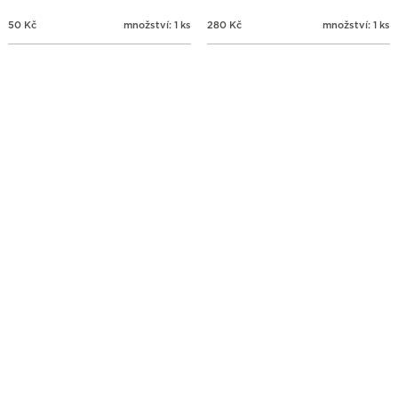
50
Kč
množství: 1 ks
280
Kč
množství: 1 ks