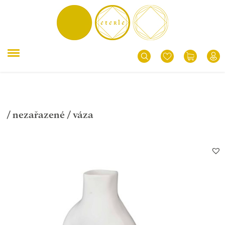
/
nezařazené
/ váza