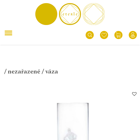
/
nezařazené
/ váza