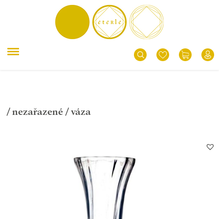
/
nezařazené
/ váza