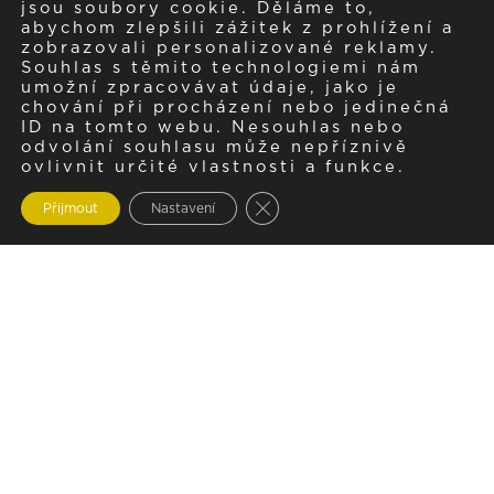
jsou soubory cookie. Děláme to,
abychom zlepšili zážitek z prohlížení a
zobrazovali personalizované reklamy.
Souhlas s těmito technologiemi nám
umožní zpracovávat údaje, jako je
chování při procházení nebo jedinečná
ID na tomto webu. Nesouhlas nebo
odvolání souhlasu může nepříznivě
ovlivnit určité vlastnosti a funkce.
Zavřít cookie lištu GDPR
Přijmout
Nastavení