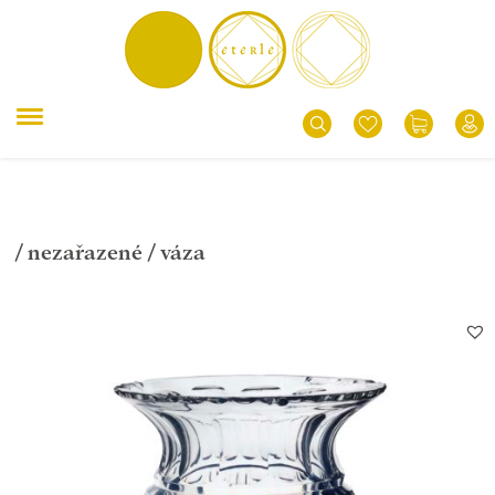
/
nezařazené
/ váza