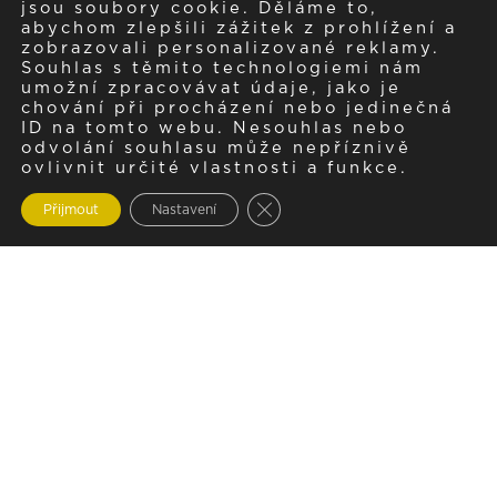
jsou soubory cookie. Děláme to,
abychom zlepšili zážitek z prohlížení a
zobrazovali personalizované reklamy.
Souhlas s těmito technologiemi nám
umožní zpracovávat údaje, jako je
chování při procházení nebo jedinečná
ID na tomto webu. Nesouhlas nebo
odvolání souhlasu může nepříznivě
ovlivnit určité vlastnosti a funkce.
Zavřít cookie lištu GDPR
Přijmout
Nastavení