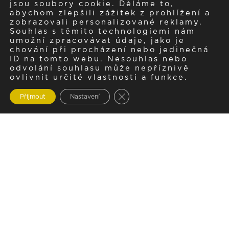
jsou soubory cookie. Děláme to,
abychom zlepšili zážitek z prohlížení a
zobrazovali personalizované reklamy.
Souhlas s těmito technologiemi nám
umožní zpracovávat údaje, jako je
chování při procházení nebo jedinečná
ID na tomto webu. Nesouhlas nebo
odvolání souhlasu může nepříznivě
ovlivnit určité vlastnosti a funkce.
Zavřít cookie lištu GDPR
Přijmout
Nastavení