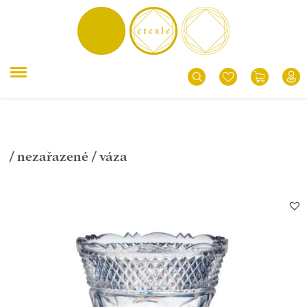
/
nezařazené
/ váza