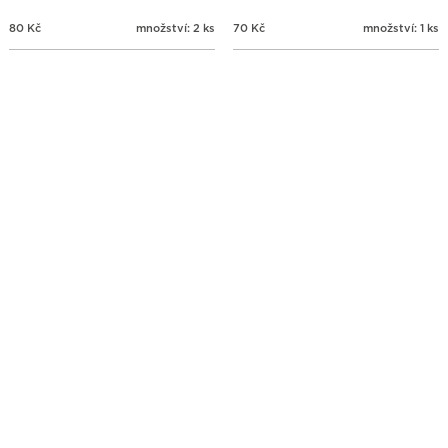
80
Kč
množství: 2 ks
70
Kč
množství: 1 ks