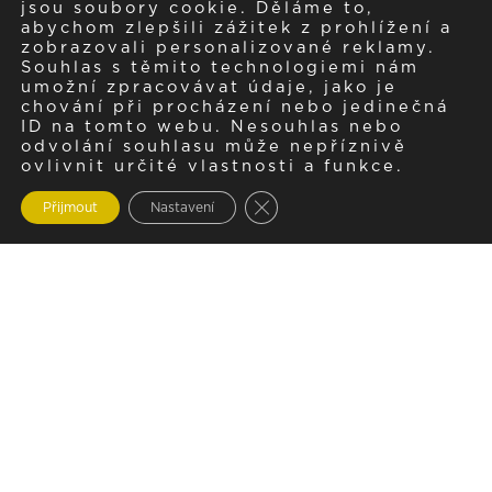
jsou soubory cookie. Děláme to,
abychom zlepšili zážitek z prohlížení a
zobrazovali personalizované reklamy.
Souhlas s těmito technologiemi nám
umožní zpracovávat údaje, jako je
chování při procházení nebo jedinečná
ID na tomto webu. Nesouhlas nebo
odvolání souhlasu může nepříznivě
ovlivnit určité vlastnosti a funkce.
Zavřít cookie lištu GDPR
Přijmout
Nastavení