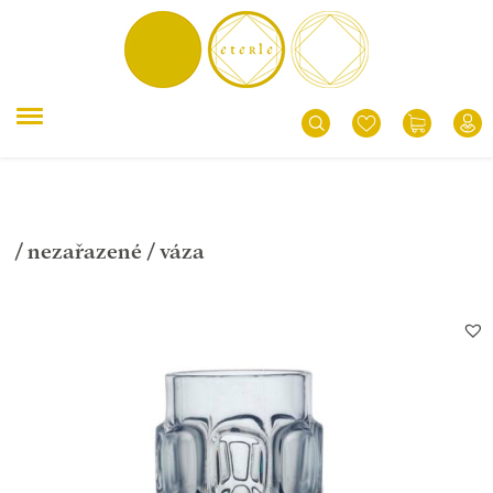
/
nezařazené
/ váza