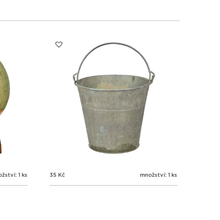
žství: 1 ks
35
Kč
množství: 1 ks