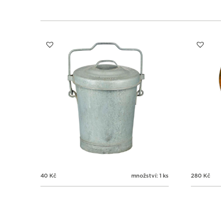
40
Kč
množství: 1 ks
280
Kč