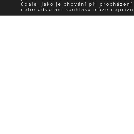
údaje, jako je chování při procházen
nebo odvolání souhlasu může nepřízniv
Zaregistrujte se k 