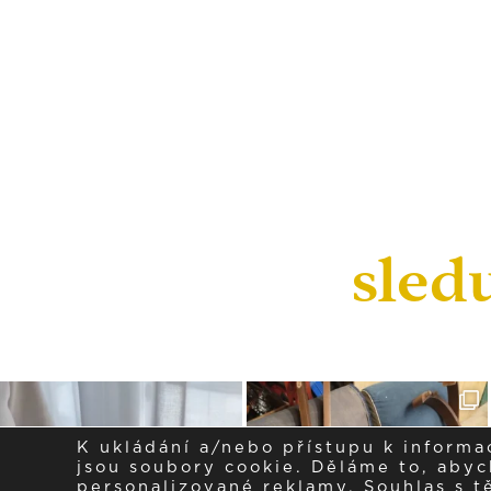
sled
K ukládání a/nebo přístupu k informa
jsou soubory cookie. Děláme to, abych
personalizované reklamy. Souhlas s 