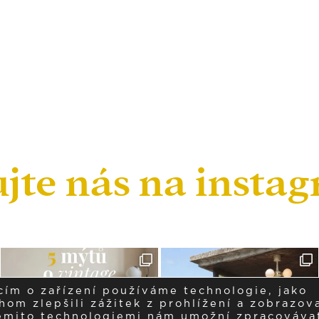
ujte nás na insta
cím o zařízení používáme technologie, jako
om zlepšili zážitek z prohlížení a zobrazova
těmito technologiemi nám umožní zpracováva