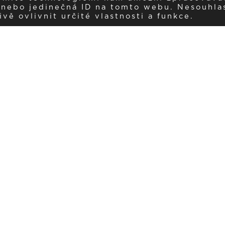
í nebo jedinečná ID na tomto webu. Nesouhla
ě ovlivnit určité vlastnosti a funkce.
Dostávejte aktuality v e-mail
našemu newsletteru a získávejte pravidelný přehled o novinkách a