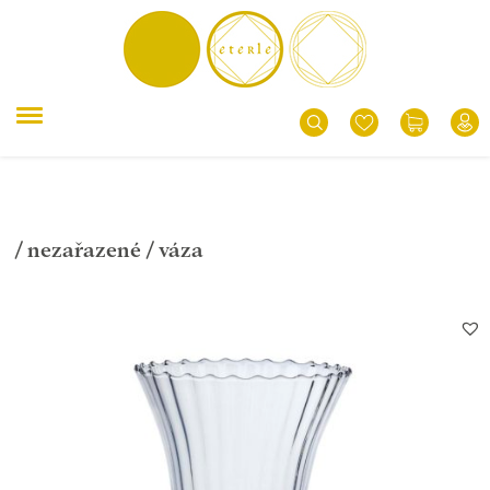
/
nezařazené
/ váza