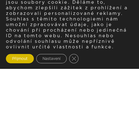
jsou soubory cookie. Děláme to,
abychom zlepšili zážitek z prohlížení a
zobrazovali personalizované reklamy.
Souhlas s těmito technologiemi nám
umožní zpracovávat údaje, jako je
chování při procházení nebo jedinečná
ID na tomto webu. Nesouhlas nebo
odvolání souhlasu může nepříznivě
ovlivnit určité vlastnosti a funkce.
Zavřít cookie lištu GDPR
Přijmout
Nastavení