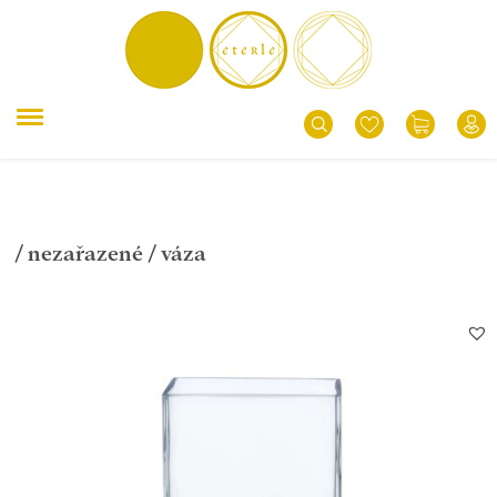
/
nezařazené
/ váza