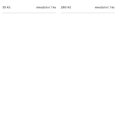
35
Kč
množství: 1 ks
280
Kč
množství: 1 ks