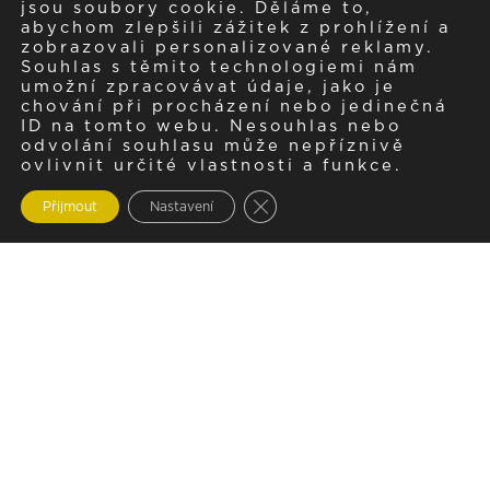
jsou soubory cookie. Děláme to,
abychom zlepšili zážitek z prohlížení a
zobrazovali personalizované reklamy.
Souhlas s těmito technologiemi nám
umožní zpracovávat údaje, jako je
chování při procházení nebo jedinečná
ID na tomto webu. Nesouhlas nebo
odvolání souhlasu může nepříznivě
ovlivnit určité vlastnosti a funkce.
Zavřít cookie lištu GDPR
Přijmout
Nastavení