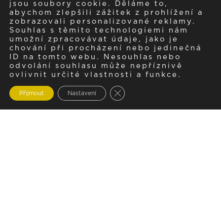
jsou soubory cookie. Děláme to,
abychom zlepšili zážitek z prohlížení a
zobrazovali personalizované reklamy.
Souhlas s těmito technologiemi nám
umožní zpracovávat údaje, jako je
chování při procházení nebo jedinečná
ID na tomto webu. Nesouhlas nebo
odvolání souhlasu může nepříznivě
ovlivnit určité vlastnosti a funkce.
Zavřít cookie lištu GDPR
Přijmout
Nastavení