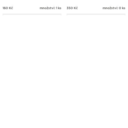
160
Kč
množství: 1 ks
350
Kč
množství: 0 ks