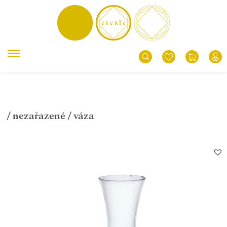
/
nezařazené
/ váza