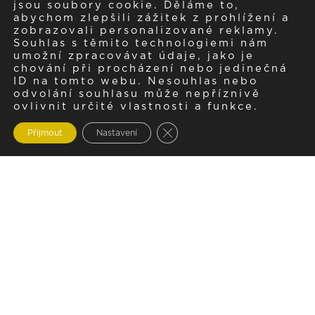
jsou soubory cookie. Děláme to,
abychom zlepšili zážitek z prohlížení a
zobrazovali personalizované reklamy.
Souhlas s těmito technologiemi nám
umožní zpracovávat údaje, jako je
chování při procházení nebo jedinečná
ID na tomto webu. Nesouhlas nebo
odvolání souhlasu může nepříznivě
ovlivnit určité vlastnosti a funkce.
Zavřít cookie lištu GDPR
Přijmout
Nastavení