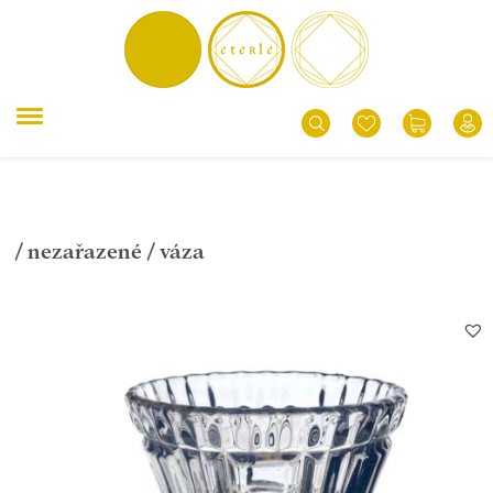
/
nezařazené
/ váza