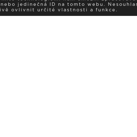
í nebo jedinečná ID na tomto webu. Nesouhla
ě ovlivnit určité vlastnosti a funkce.
Dostávejte aktuality v e-mail
našemu newsletteru a získávejte pravidelný přehled o novinkách a