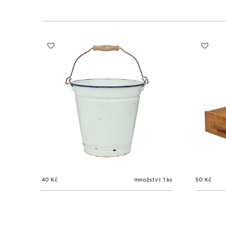
40
Kč
množství: 1 ks
50
Kč