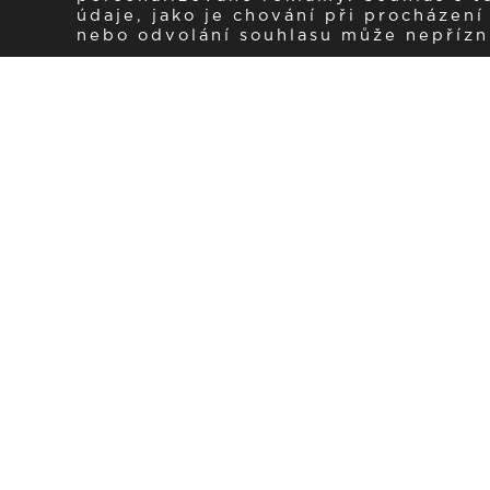
údaje, jako je chování při procházen
nebo odvolání souhlasu může nepřízniv
Zaregistrujte se k 