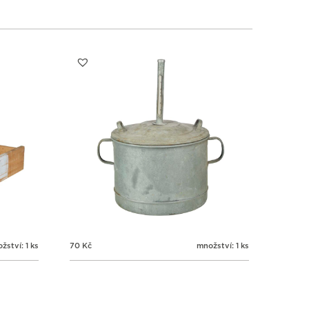
žství: 1 ks
70
Kč
množství: 1 ks