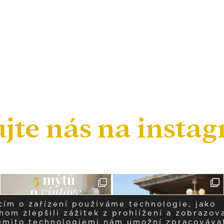
ujte nás na insta
cím o zařízení používáme technologie, jako
om zlepšili zážitek z prohlížení a zobrazova
těmito technologiemi nám umožní zpracováva