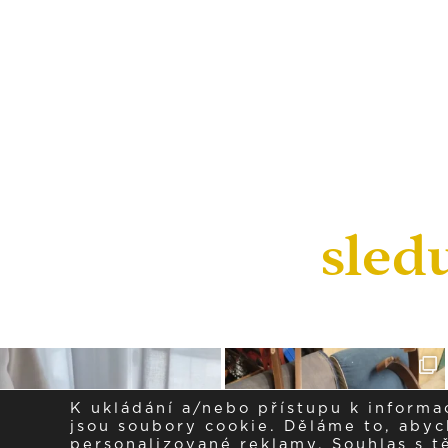
sled
K ukládání a/nebo přístupu k informa
jsou soubory cookie. Děláme to, abych
personalizované reklamy. Souhlas s 