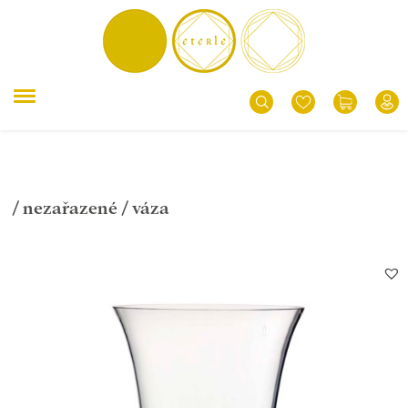
/
nezařazené
/ váza