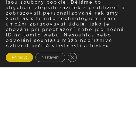
jsou soubory cookie. Děláme to,
abychom zlepšili zážitek z prohlížení a
zobrazovali personalizované reklamy.
Souhlas s těmito technologiemi nám
umožní zpracovávat údaje, jako je
chování při procházení nebo jedinečná
ID na tomto webu. Nesouhlas nebo
odvolání souhlasu může nepříznivě
ovlivnit určité vlastnosti a funkce.
Zavřít cookie lištu GDPR
Přijmout
Nastavení