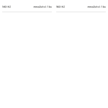
140
Kč
množství: 1 ks
160
Kč
množství: 1 ks