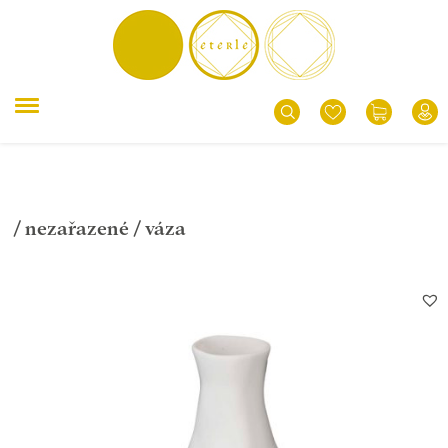
/
nezařazené
/ váza