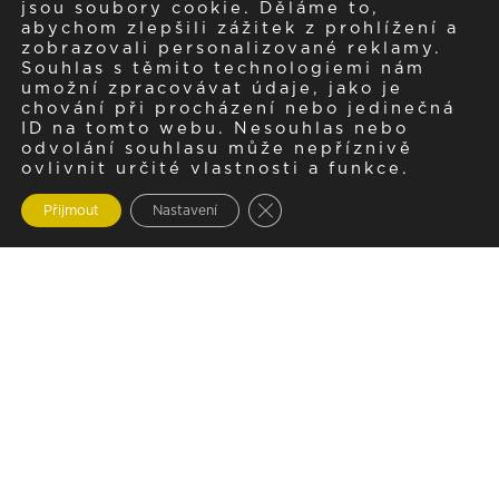
jsou soubory cookie. Děláme to,
abychom zlepšili zážitek z prohlížení a
zobrazovali personalizované reklamy.
Souhlas s těmito technologiemi nám
umožní zpracovávat údaje, jako je
chování při procházení nebo jedinečná
ID na tomto webu. Nesouhlas nebo
odvolání souhlasu může nepříznivě
ovlivnit určité vlastnosti a funkce.
Zavřít cookie lištu GDPR
Přijmout
Nastavení