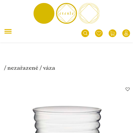
/
nezařazené
/ váza