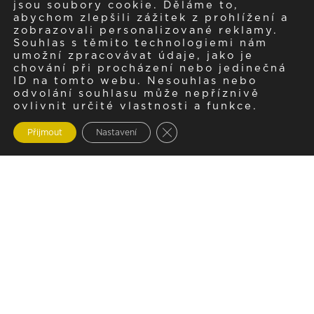
jsou soubory cookie. Děláme to,
abychom zlepšili zážitek z prohlížení a
zobrazovali personalizované reklamy.
Souhlas s těmito technologiemi nám
umožní zpracovávat údaje, jako je
chování při procházení nebo jedinečná
ID na tomto webu. Nesouhlas nebo
odvolání souhlasu může nepříznivě
ovlivnit určité vlastnosti a funkce.
Zavřít cookie lištu GDPR
Přijmout
Nastavení