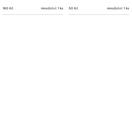
160
Kč
množství: 1 ks
50
Kč
množství: 1 ks