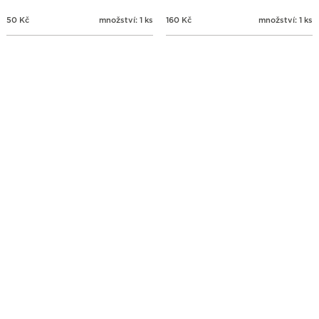
50
Kč
množství: 1 ks
160
Kč
množství: 1 ks