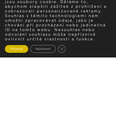
jsou soubory cookie. Děláme to,
abychom zlepšili zážitek z prohlížení a
zobrazovali personalizované reklamy.
Souhlas s těmito technologiemi nám
umožní zpracovávat údaje, jako je
chování při procházení nebo jedinečná
ID na tomto webu. Nesouhlas nebo
odvolání souhlasu může nepříznivě
ovlivnit určité vlastnosti a funkce.
Zavřít cookie lištu GDPR
Přijmout
Nastavení