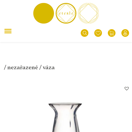
/
nezařazené
/ váza