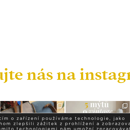
ujte nás na insta
cím o zařízení používáme technologie, jako
om zlepšili zážitek z prohlížení a zobrazova
těmito technologiemi nám umožní zpracováva