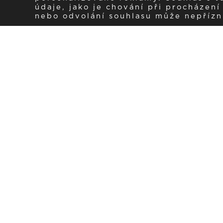
údaje, jako je chování při procházen
nebo odvolání souhlasu může nepřízniv
Zaregistrujte se k 