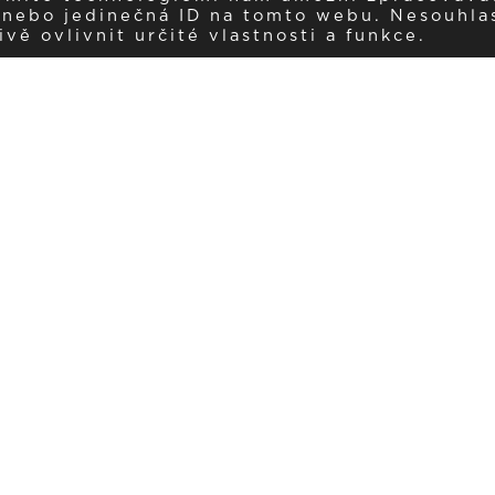
í nebo jedinečná ID na tomto webu. Nesouhla
ě ovlivnit určité vlastnosti a funkce.
Dostávejte aktuality v e-mail
našemu newsletteru a získávejte pravidelný přehled o novinkách a