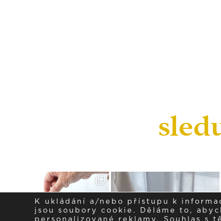
sled
K ukládání a/nebo přístupu k informa
jsou soubory cookie. Děláme to, abych
personalizované reklamy. Souhlas s 