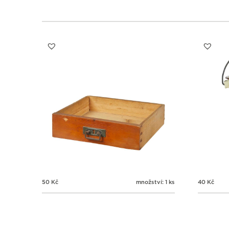
50
Kč
množství: 1 ks
40
Kč