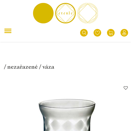
/
nezařazené
/ váza