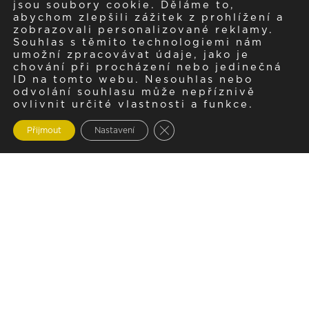
jsou soubory cookie. Děláme to,
abychom zlepšili zážitek z prohlížení a
zobrazovali personalizované reklamy.
Souhlas s těmito technologiemi nám
umožní zpracovávat údaje, jako je
chování při procházení nebo jedinečná
ID na tomto webu. Nesouhlas nebo
odvolání souhlasu může nepříznivě
ovlivnit určité vlastnosti a funkce.
Zavřít cookie lištu GDPR
Přijmout
Nastavení