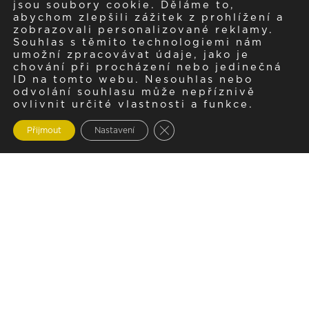
jsou soubory cookie. Děláme to,
abychom zlepšili zážitek z prohlížení a
zobrazovali personalizované reklamy.
Souhlas s těmito technologiemi nám
umožní zpracovávat údaje, jako je
chování při procházení nebo jedinečná
ID na tomto webu. Nesouhlas nebo
odvolání souhlasu může nepříznivě
ovlivnit určité vlastnosti a funkce.
Zavřít cookie lištu GDPR
Přijmout
Nastavení