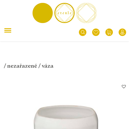
/
nezařazené
/ váza