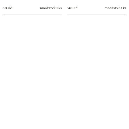
50
Kč
množství: 1 ks
140
Kč
množství: 1 ks