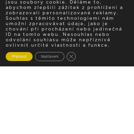
jsou soubory cookie. Děláme to,
abychom zlepšili zážitek z prohlížení a
zobrazovali personalizované reklamy.
Souhlas s těmito technologiemi nám
umožní zpracovávat údaje, jako je
chování při procházení nebo jedinečná
ID na tomto webu. Nesouhlas nebo
odvolání souhlasu může nepříznivě
ovlivnit určité vlastnosti a funkce.
Zavřít cookie lištu GDPR
Přijmout
Nastavení