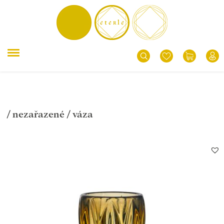
/
nezařazené
/ váza