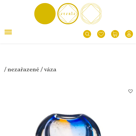
/
nezařazené
/ váza