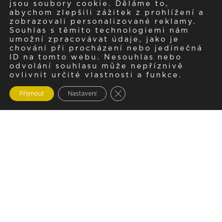
jsou soubory cookie. Děláme to,
abychom zlepšili zážitek z prohlížení a
zobrazovali personalizované reklamy.
Souhlas s těmito technologiemi nám
umožní zpracovávat údaje, jako je
chování při procházení nebo jedinečná
ID na tomto webu. Nesouhlas nebo
odvolání souhlasu může nepříznivě
ovlivnit určité vlastnosti a funkce.
Zavřít cookie lištu GDPR
Přijmout
Nastavení