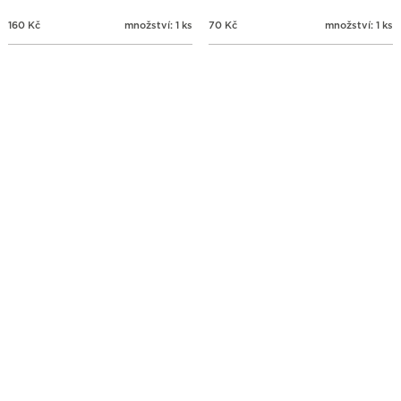
160
Kč
množství: 1 ks
70
Kč
množství: 1 ks