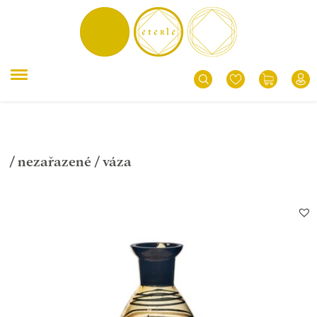
/
nezařazené
/ váza