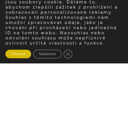
jsou soubory cookie. Děláme to,
abychom zlepšili zážitek z prohlížení a
zobrazovali personalizované reklamy.
Souhlas s těmito technologiemi nám
umožní zpracovávat údaje, jako je
chování při procházení nebo jedinečná
ID na tomto webu. Nesouhlas nebo
odvolání souhlasu může nepříznivě
ovlivnit určité vlastnosti a funkce.
Zavřít cookie lištu GDPR
Přijmout
Nastavení