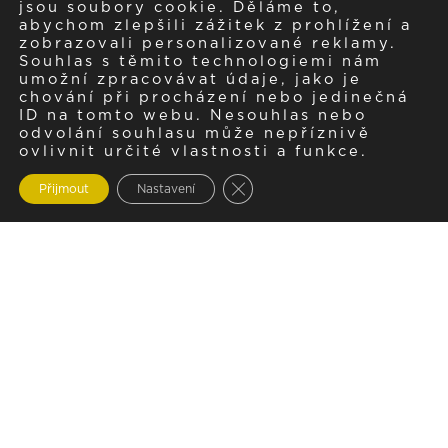
jsou soubory cookie. Děláme to,
abychom zlepšili zážitek z prohlížení a
zobrazovali personalizované reklamy.
Souhlas s těmito technologiemi nám
umožní zpracovávat údaje, jako je
chování při procházení nebo jedinečná
ID na tomto webu. Nesouhlas nebo
odvolání souhlasu může nepříznivě
ovlivnit určité vlastnosti a funkce.
Zavřít cookie lištu GDPR
Přijmout
Nastavení