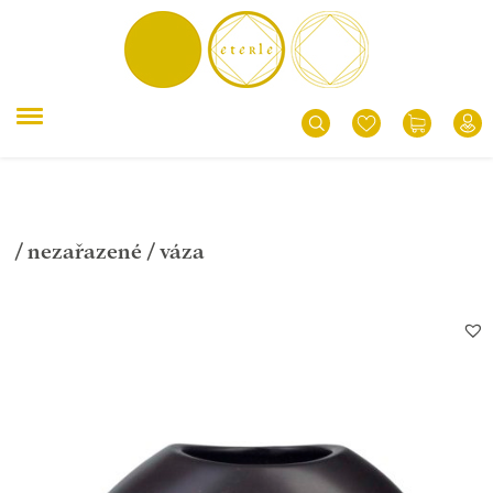
/
nezařazené
/ váza