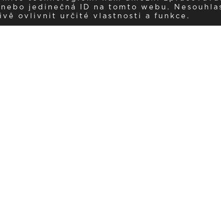
í nebo jedinečná ID na tomto webu. Nesouhla
ě ovlivnit určité vlastnosti a funkce.
Dostávejte aktuality v e-mail
našemu newsletteru a získávejte pravidelný přehled o novinkách a