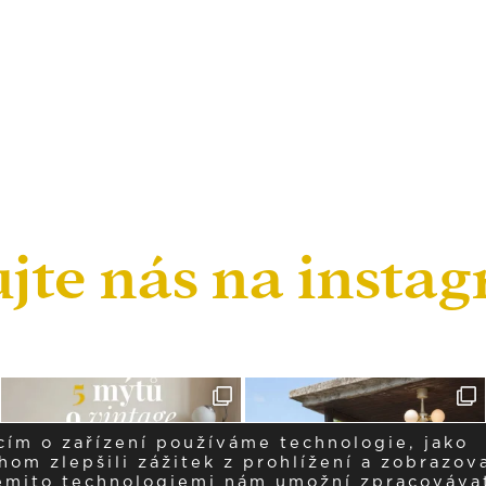
ujte nás na insta
cím o zařízení používáme technologie, jako
om zlepšili zážitek z prohlížení a zobrazova
těmito technologiemi nám umožní zpracováva