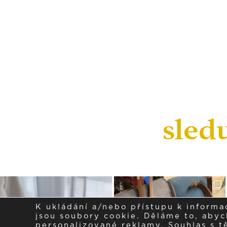
sled
K ukládání a/nebo přístupu k informa
jsou soubory cookie. Děláme to, abych
personalizované reklamy. Souhlas s 