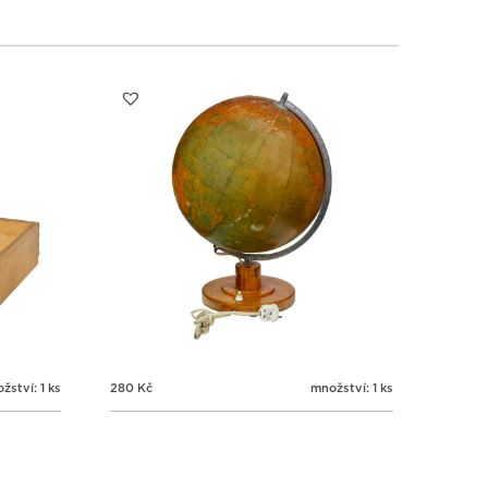
žství: 1 ks
280
Kč
množství: 1 ks