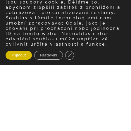
jsou soubory cookie. Děláme to,
abychom zlepšili zážitek z prohlížení a
zobrazovali personalizované reklamy.
Souhlas s těmito technologiemi nám
umožní zpracovávat údaje, jako je
chování při procházení nebo jedinečná
ID na tomto webu. Nesouhlas nebo
odvolání souhlasu může nepříznivě
ovlivnit určité vlastnosti a funkce.
Zavřít cookie lištu GDPR
Přijmout
Nastavení