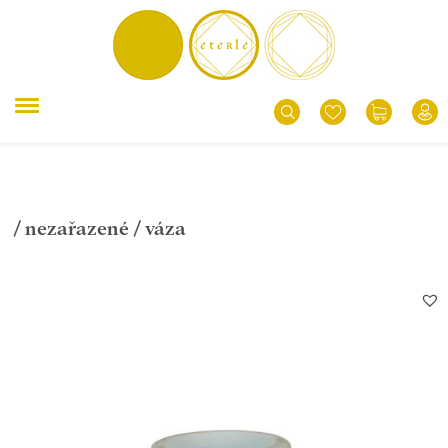
/
nezařazené
/ váza