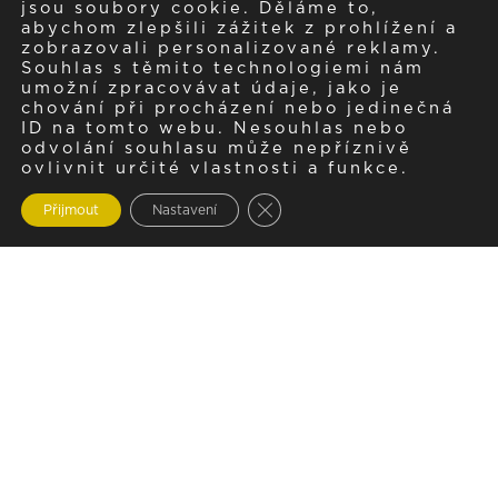
jsou soubory cookie. Děláme to,
abychom zlepšili zážitek z prohlížení a
zobrazovali personalizované reklamy.
Souhlas s těmito technologiemi nám
umožní zpracovávat údaje, jako je
chování při procházení nebo jedinečná
ID na tomto webu. Nesouhlas nebo
odvolání souhlasu může nepříznivě
ovlivnit určité vlastnosti a funkce.
Zavřít cookie lištu GDPR
Přijmout
Nastavení