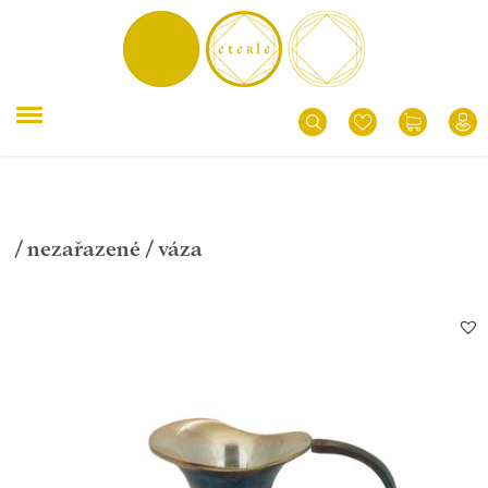
/
nezařazené
/ váza