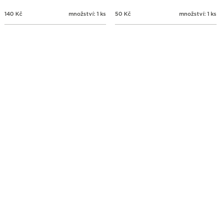
140
Kč
množství: 1 ks
50
Kč
množství: 1 ks