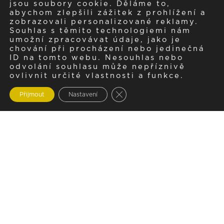
jsou soubory cookie. Děláme to,
abychom zlepšili zážitek z prohlížení a
zobrazovali personalizované reklamy.
Souhlas s těmito technologiemi nám
umožní zpracovávat údaje, jako je
chování při procházení nebo jedinečná
ID na tomto webu. Nesouhlas nebo
odvolání souhlasu může nepříznivě
ovlivnit určité vlastnosti a funkce.
Zavřít cookie lištu GDPR
Přijmout
Nastavení