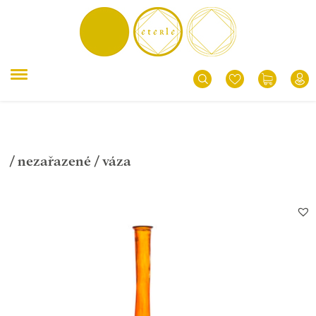
/
nezařazené
/ váza