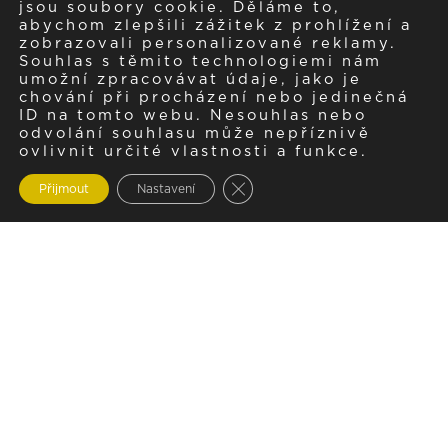
jsou soubory cookie. Děláme to,
abychom zlepšili zážitek z prohlížení a
zobrazovali personalizované reklamy.
Souhlas s těmito technologiemi nám
umožní zpracovávat údaje, jako je
chování při procházení nebo jedinečná
ID na tomto webu. Nesouhlas nebo
odvolání souhlasu může nepříznivě
ovlivnit určité vlastnosti a funkce.
Zavřít cookie lištu GDPR
Přijmout
Nastavení