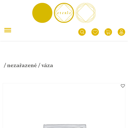
/
nezařazené
/ váza