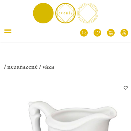
/
nezařazené
/ váza