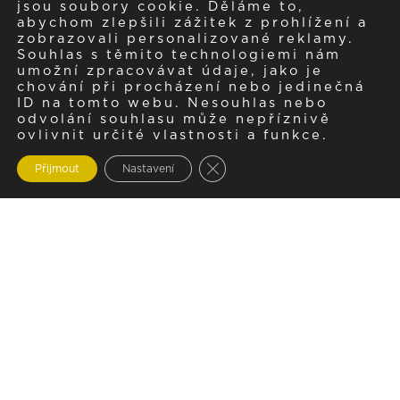
jsou soubory cookie. Děláme to,
abychom zlepšili zážitek z prohlížení a
zobrazovali personalizované reklamy.
Souhlas s těmito technologiemi nám
umožní zpracovávat údaje, jako je
chování při procházení nebo jedinečná
ID na tomto webu. Nesouhlas nebo
odvolání souhlasu může nepříznivě
ovlivnit určité vlastnosti a funkce.
Zavřít cookie lištu GDPR
Přijmout
Nastavení