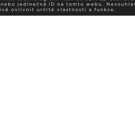
í nebo jedinečná ID na tomto webu. Nesouhla
ě ovlivnit určité vlastnosti a funkce.
Dostávejte aktuality v e-mail
našemu newsletteru a získávejte pravidelný přehled o novinkách a