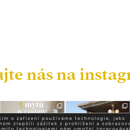
ujte nás na insta
cím o zařízení používáme technologie, jako
om zlepšili zážitek z prohlížení a zobrazova
těmito technologiemi nám umožní zpracováva