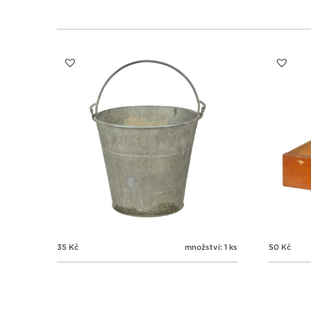
35
Kč
množství: 1 ks
50
Kč