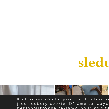
sled
K ukládání a/nebo přístupu k informa
jsou soubory cookie. Děláme to, abych
personalizované reklamy. Souhlas s 