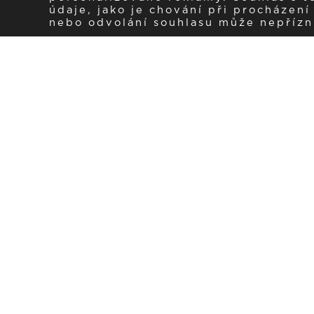
údaje, jako je chování při procházen
nebo odvolání souhlasu může nepřízniv
Zaregistrujte se k 