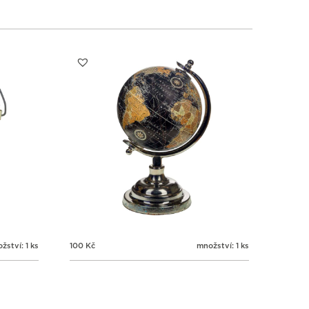
žství: 1 ks
100
Kč
množství: 1 ks