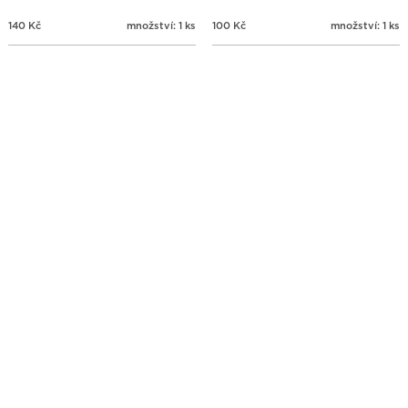
140
Kč
množství: 1 ks
100
Kč
množství: 1 ks