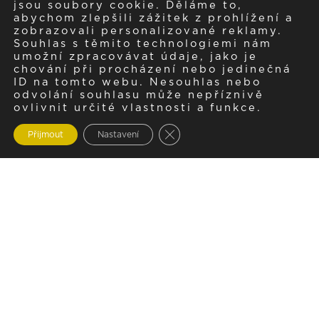
jsou soubory cookie. Děláme to,
abychom zlepšili zážitek z prohlížení a
zobrazovali personalizované reklamy.
Souhlas s těmito technologiemi nám
umožní zpracovávat údaje, jako je
chování při procházení nebo jedinečná
ID na tomto webu. Nesouhlas nebo
odvolání souhlasu může nepříznivě
ovlivnit určité vlastnosti a funkce.
Zavřít cookie lištu GDPR
Přijmout
Nastavení