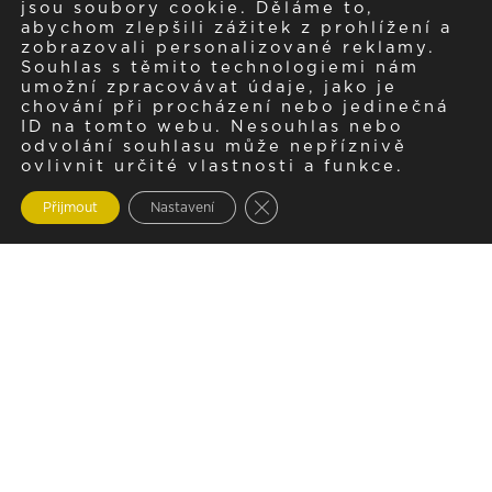
jsou soubory cookie. Děláme to,
abychom zlepšili zážitek z prohlížení a
zobrazovali personalizované reklamy.
Souhlas s těmito technologiemi nám
umožní zpracovávat údaje, jako je
chování při procházení nebo jedinečná
ID na tomto webu. Nesouhlas nebo
odvolání souhlasu může nepříznivě
ovlivnit určité vlastnosti a funkce.
Zavřít cookie lištu GDPR
Přijmout
Nastavení