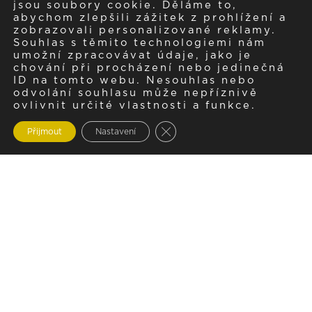
jsou soubory cookie. Děláme to,
abychom zlepšili zážitek z prohlížení a
zobrazovali personalizované reklamy.
Souhlas s těmito technologiemi nám
umožní zpracovávat údaje, jako je
chování při procházení nebo jedinečná
ID na tomto webu. Nesouhlas nebo
odvolání souhlasu může nepříznivě
ovlivnit určité vlastnosti a funkce.
Zavřít cookie lištu GDPR
Přijmout
Nastavení