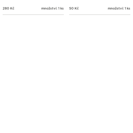
280
Kč
množství: 1 ks
50
Kč
množství: 1 ks