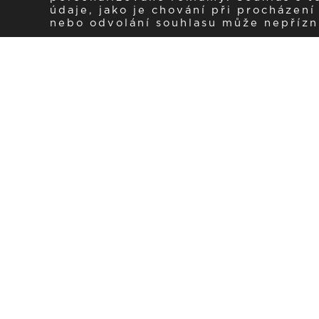
údaje, jako je chování při procházen
nebo odvolání souhlasu může nepřízniv
Zaregistrujte se k 