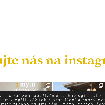
ujte nás na insta
cím o zařízení používáme technologie, jako
om zlepšili zážitek z prohlížení a zobrazova
těmito technologiemi nám umožní zpracováva