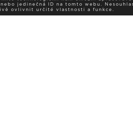
í nebo jedinečná ID na tomto webu. Nesouhla
ě ovlivnit určité vlastnosti a funkce.
Dostávejte aktuality v e-mail
našemu newsletteru a získávejte pravidelný přehled o novinkách a