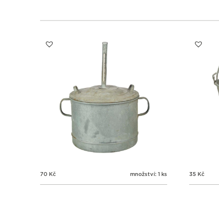
70
Kč
množství: 1 ks
35
Kč