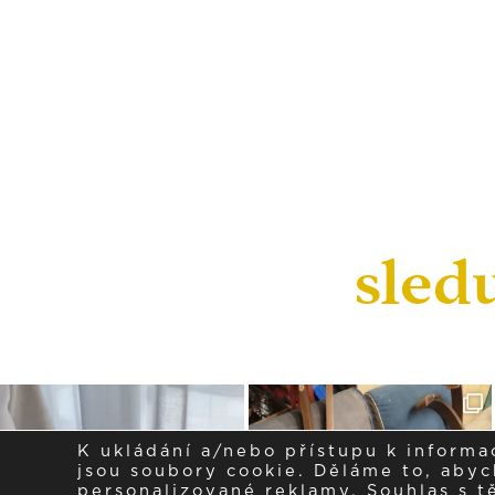
sled
K ukládání a/nebo přístupu k informa
jsou soubory cookie. Děláme to, abych
personalizované reklamy. Souhlas s 