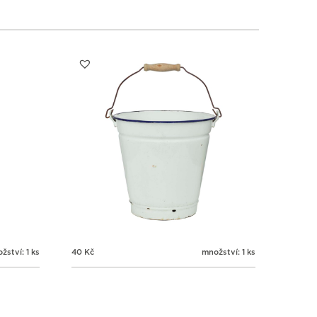
žství: 1 ks
40
Kč
množství: 1 ks