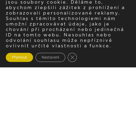
jsou soubory cookie. Děláme to,
abychom zlepšili zážitek z prohlížení a
zobrazovali personalizované reklamy.
Souhlas s těmito technologiemi nám
umožní zpracovávat údaje, jako je
chování při procházení nebo jedinečná
ID na tomto webu. Nesouhlas nebo
odvolání souhlasu může nepříznivě
ovlivnit určité vlastnosti a funkce.
Zavřít cookie lištu GDPR
Přijmout
Nastavení