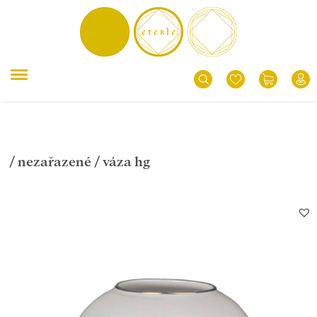
/
nezařazené
/ váza hg