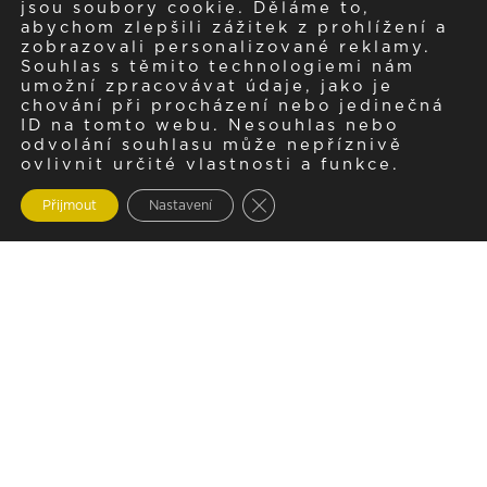
jsou soubory cookie. Děláme to,
abychom zlepšili zážitek z prohlížení a
zobrazovali personalizované reklamy.
Souhlas s těmito technologiemi nám
umožní zpracovávat údaje, jako je
chování při procházení nebo jedinečná
ID na tomto webu. Nesouhlas nebo
odvolání souhlasu může nepříznivě
ovlivnit určité vlastnosti a funkce.
Zavřít cookie lištu GDPR
Přijmout
Nastavení